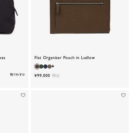
vas
Flat Organiser Pouch in Ludlow
残りわずか
¥99,000
税込