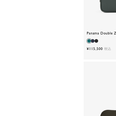
Panama Double Z
¥115,500
税込