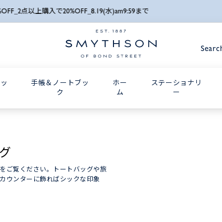
詳細検索
刻印サービスキャンペーン_8月24日(月) 10:00AMまで
Searc
グッ
手帳＆ノートブッ
ホー
ステーショナリ
ク
ム
ー
グ
をご覧ください。トートバッグや旅
カウンターに飾ればシックな印象