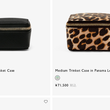
nket Case
Medium Trinket Case in Panama L
¥71,500
税込