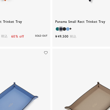
t Trinket Tray
Panama Small Rect Trinket Tray
税込
60% off
SOLD OUT
¥49,500
税込