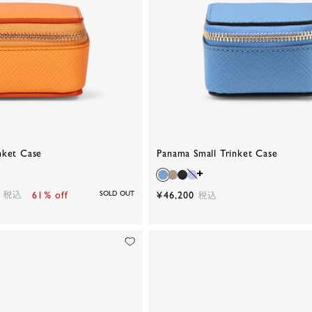
nket Case
Panama Small Trinket Case
税込
61% off
SOLD OUT
¥46,200
税込