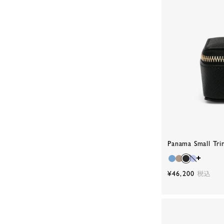
Panama Small Tri
¥46,200
税込