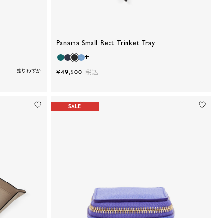
Panama Small Rect Trinket Tray
残りわずか
¥49,500
税込
SALE