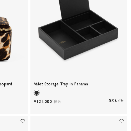
eopard
Valet Storage Tray in Panama
¥121,000
残りわずか
税込