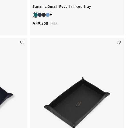
Panama Small Rect Trinket Tray
¥49,500
税込