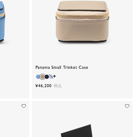
Panama Small Trinket Case
¥46,200
税込