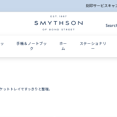
詳細検索
刻印サービスキャンペーン_8月24日(月) 10:00AMまで
Searc
グッ
手帳＆ノートブッ
ホー
ステーショナリ
ク
ム
ー
ケットトレイですっきりと整理。