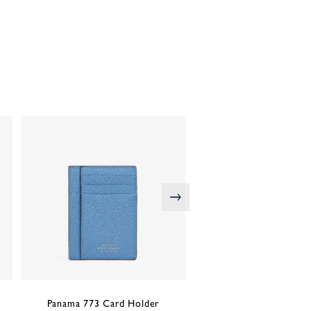
次の画像
Panama 773 Card Holder
Panama 773 Card H