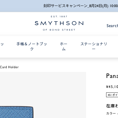
詳細検索
刻印サービスキャンペーン_8月24日(月) 10:00AMまで
Searc
グッ
手帳＆ノートブッ
ホー
ステーショナリ
ク
ム
ー
Card Holder
Pan
¥45,1
451 ポ
在庫
カラー - 