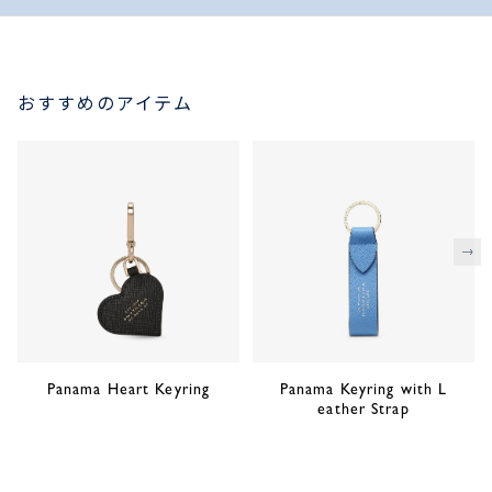
おすすめのアイテム
次
Panama Heart Keyring
Panama Keyring with L
eather Strap