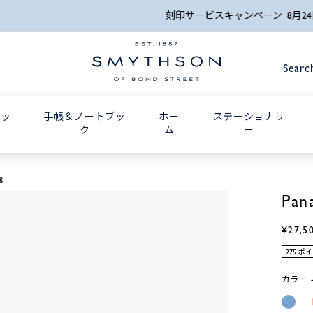
詳細検索
刻印サービスキャンペーン_8月24日(月) 10:00AMまで
Searc
グッ
手帳＆ノートブッ
ホー
ステーショナリ
ク
ム
ー
g
Pan
¥27,5
275 ポ
カラー -