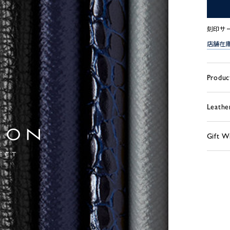
刻印サ
店舗在
Produc
Leathe
Gift W