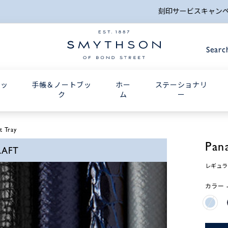
詳細検索
刻印サービスキャンペーン_8月24日(月) 10:00AMまで
Searc
グッ
手帳＆ノートブッ
ホー
ステーショナリ
ク
ム
ー
t Tray
Pan
RAFT
レギュラ
カラー - 