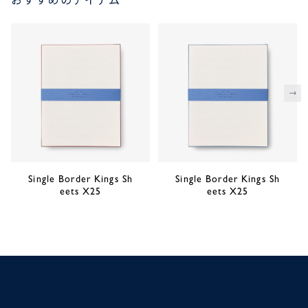
おすすめのアイテム
次
Single Border Kings Sh
Single Border Kings Sh
eets X25
eets X25