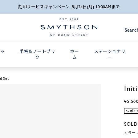
詳細検索
刻印サービスキャンペーン_8月24日(月) 10:00AMまで
Searc
グッ
手帳＆ノートブッ
ホー
ステーショナリ
ク
ム
ー
rd Set
Ini
¥5,50
55 ポ
SOLD
カラー -