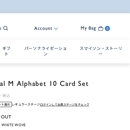
My Bag
h
Account
0
ギフ
パーソナライゼーショ
スマイソン・ストーリ
ト
ン
ー
tial M Alphabet 10 Card Set
0
税込
レギュラーステージ
ログインして会員ステージをチェック
イント還元
 OUT
 WHITE WOVE