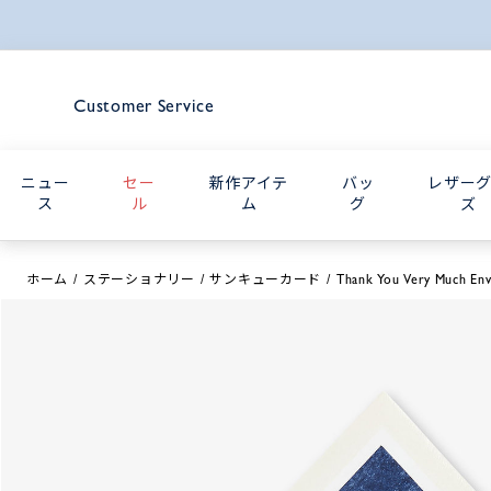
Customer Service
ニュー
セー
新作アイテ
バッ
レザー
ス
ル
ム
グ
ズ
ホーム
ステーショナリー
サンキューカード
Thank You Very Much En