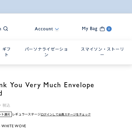
My Bag
h
Account
0
ギフ
パーソナライゼーショ
スマイソン・ストーリ
ト
ン
ー
nk You Very Much Envelope
d
0
税込
レギュラーステージ
ログインして会員ステージをチェック
イント還元
 WHITE WOVE