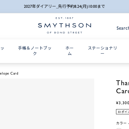
詳細検索
2027年ダイアリー_先行予約8.24(月)10:00まで
Searc
グッ
手帳＆ノートブッ
ホー
ステーショナリ
ク
ム
ー
velope Card
Tha
Car
¥3,30
33 ポ
カラー -