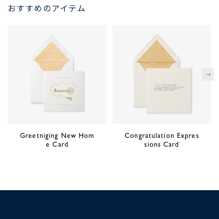
おすすめのアイテム
次
Greetniging New Hom
Congratulation Expres
e Card
sions Card