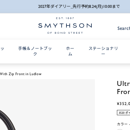
詳細検索
2027年ダイアリー_先行予約8.24(月)10:00まで
Searc
グッ
手帳＆ノートブッ
ホー
ステーショナリ
ク
ム
ー
 With Zip Front in Ludlow
Ult
Fro
¥352,
3520 
カラー -