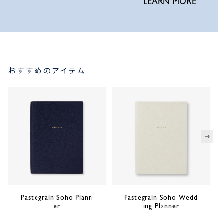
LEARN MORE
おすすめのアイテム
次
Pastegrain Soho Plann
Pastegrain Soho Wedd
er
ing Planner