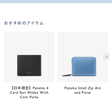
おすすめのアイテム
次
【日本限定】Panama 4
Panama Small Zip Aro
Card Slot Wallet With
und Purse
Coin Purse