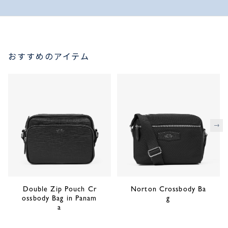
おすすめのアイテム
次
Double Zip Pouch Cr
Norton Crossbody Ba
ossbody Bag in Panam
g
a