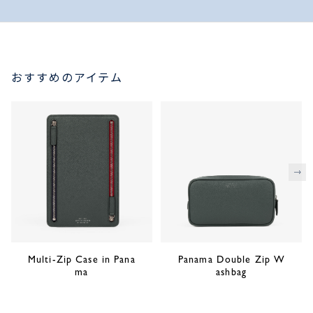
おすすめのアイテム
次
Multi-Zip Case in Pana
Panama Double Zip W
ma
ashbag