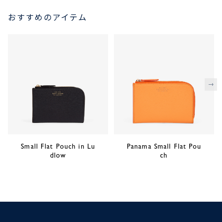
おすすめのアイテム
次
Small Flat Pouch in Lu
Panama Small Flat Pou
dlow
ch