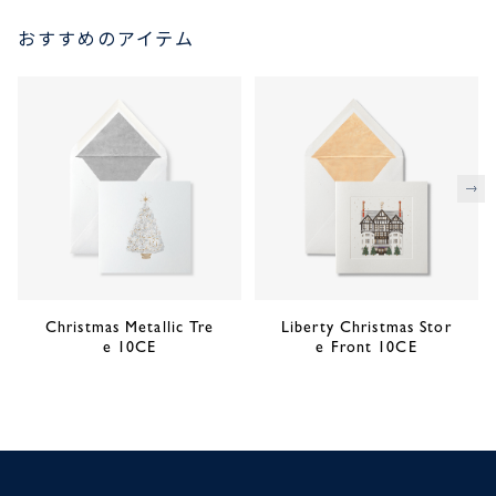
おすすめのアイテム
次
Christmas Metallic Tre
Liberty Christmas Stor
e 10CE
e Front 10CE