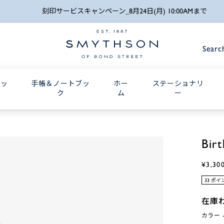
詳細検索
刻印サービスキャンペーン_8月24日(月) 10:00AMまで
Searc
グッ
手帳＆ノートブッ
ホー
ステーショナリ
ク
ム
ー
Bir
¥3,30
33 ポ
在庫
カラー -