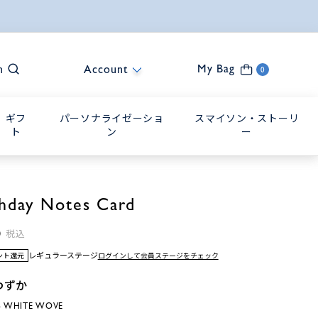
My Bag
h
Account
0
ギフ
パーソナライゼーショ
スマイソン・ストーリ
ト
ン
ー
thday Notes Card
0
税込
レギュラーステージ
ログインして会員ステージをチェック
イント還元
わずか
 WHITE WOVE