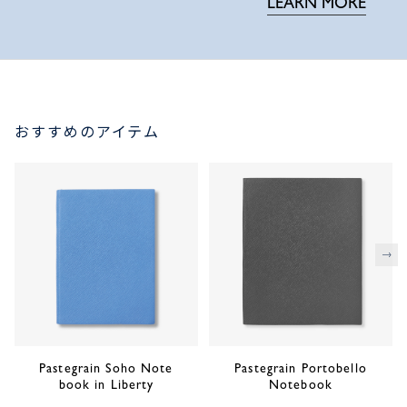
LEARN MORE
おすすめのアイテム
次
Pastegrain Soho Note
Pastegrain Portobello
book in Liberty
Notebook