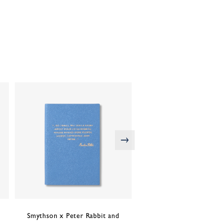
次の画像
Smythson x Peter Rabbit and
Smythson x Peter Rab