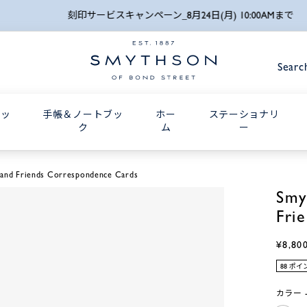
詳細検索
刻印サービスキャンペーン_8月24日(月) 10:00AMまで
Searc
グッ
手帳＆ノートブッ
ホー
ステーショナリ
ク
ム
ー
 and Friends Correspondence Cards
Smy
Fri
¥8,80
88 ポ
カラー -