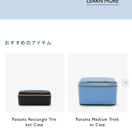
LEARN MORE
おすすめのアイテム
次
Panama Rectangle Trin
Panama Medium Trink
ket Case
et Case