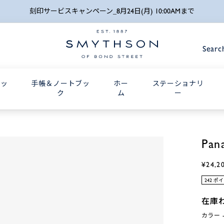
詳細検索
2027年ダイアリ
Searc
グッ
手帳＆ノートブッ
ホー
ステーショナリ
ク
ム
ー
Pan
¥24,2
242 ポ
在庫
カラー -