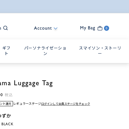
ー_先行予約8.24(月)10:00まで
My Bag
h
Account
0
ギフ
パーソナライゼーショ
スマイソン・ストーリ
ト
ン
ー
ama Luggage Tag
00
税込
レギュラーステージ
ログインして会員ステージをチェック
イント還元
わずか
 BLACK