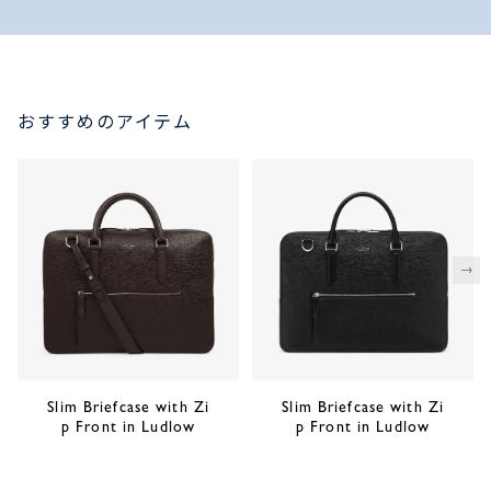
おすすめのアイテム
次
Slim Briefcase with Zi
Slim Briefcase with Zi
p Front in Ludlow
p Front in Ludlow