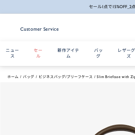
Customer Service
ニュー
セー
新作アイテ
バッ
レザー
ス
ル
ム
グ
ズ
ホーム
バッグ
ビジネスバッグ/ブリーフケース
Slim Briefcase with Z