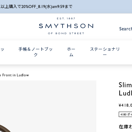
詳細検索
刻印サービスキャンペーン_8月24日(月) 10:00AMまで
Searc
グッ
手帳＆ノートブッ
ホー
ステーショナリ
ク
ム
ー
ip Front in Ludlow
Sli
Lud
¥418,
4180 
在庫