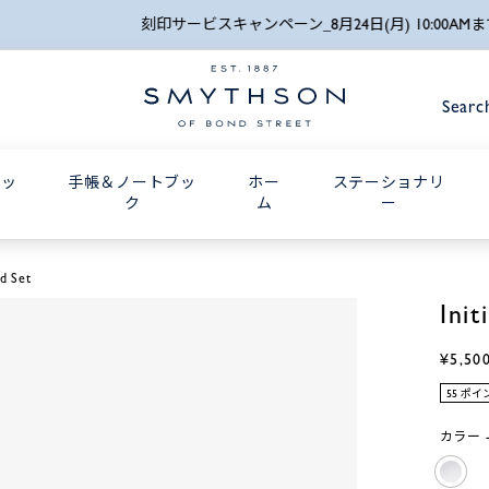
詳細検索
刻印サービスキャンペーン_8月24日(月) 10:00AMまで
Searc
グッ
手帳＆ノートブッ
ホー
ステーショナリ
ク
ム
ー
rd Set
Ini
¥5,50
55 ポ
カラー -