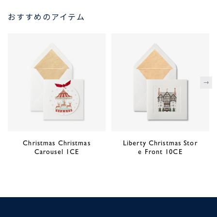
おすすめのアイテム
次
Christmas Christmas
Liberty Christmas Stor
Carousel 1CE
e Front 10CE