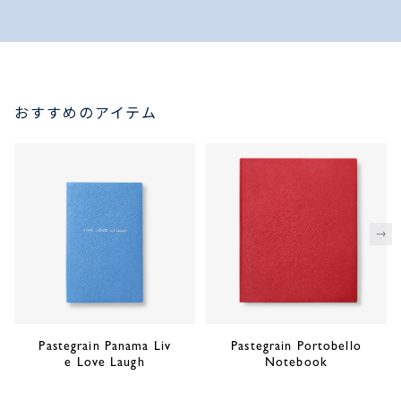
おすすめのアイテム
次
Pastegrain Panama Liv
Pastegrain Portobello
e Love Laugh
Notebook