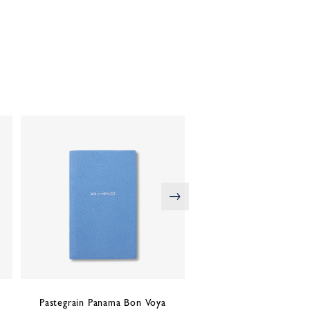
次の画像
Pastegrain Panama Bon Voya
Pastegrain Wafer Th