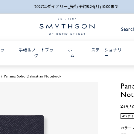
詳細検索
2027年ダイアリー_先行予約8.24(月)10:00まで
Searc
グッ
手帳＆ノートブッ
ホー
ステーショナリ
ク
ム
ー
Panama Soho Dalmatian Notebook
Pan
Not
¥49,5
495 ポ
カラー -