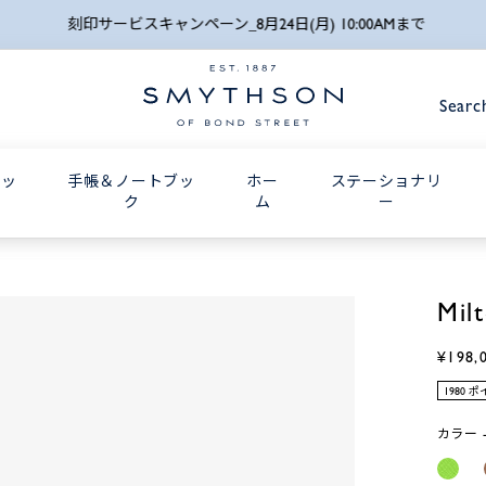
詳細検索
刻印サービスキャンペーン_8月24日(月) 10:00AMまで
Searc
グッ
手帳＆ノートブッ
ホー
ステーショナリ
ク
ム
ー
Mil
¥198,
1980 
カラー -